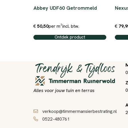
ssica
Abbey UDF60 Getrommeld
Nexu
€
50,50
per m²
incl. btw.
€
79,9
ct
Ontdek product
M
0
Z
0
Alles voor jouw tuin en terras
A
verkoop@timmermansierbestrating.nl
2
0522-480761