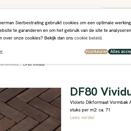
erman Sierbestrating gebruikt cookies om een optimale werking
bsite te garanderen en om het gebruik van de site te analysere
ps
Winkel
Contact
n over onze cookies? Bekijk dan ons
cookie beleid
.
el en persoonlijk
Deskundig Advies
Voorkeuren
Alles acce
er
Getrommeld
/
DF80 Vividus
DF80 Vivid
Violeto Dikformaat Vormbak A
stuks per m2: ca. 71
Lees verder