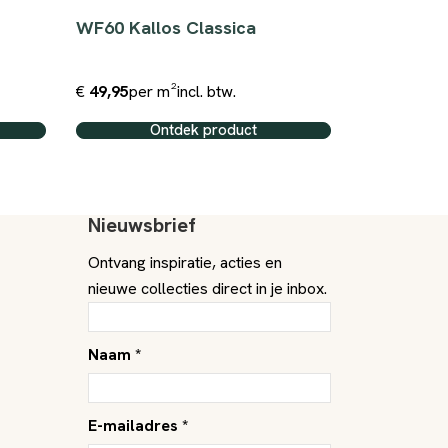
WF60 Kallos Classica
Valor UW
€
49,95
per m²
incl. btw.
€
69,50
per 
Ontdek product
O
Nieuwsbrief
Ontvang inspiratie, acties en
nieuwe collecties direct in je inbox.
Naam *
E-mailadres *