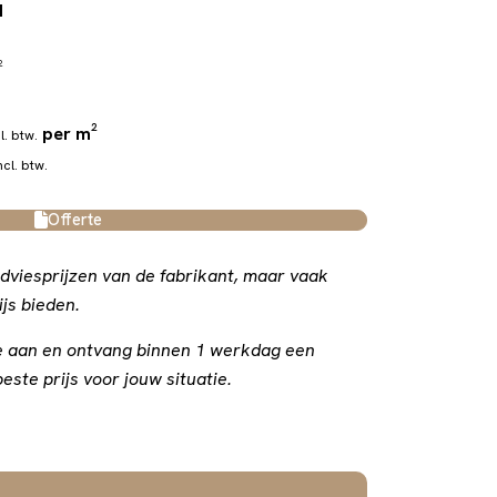
d
²
per m²
l. btw.
ncl. btw.
Offerte
dviesprijzen van de fabrikant, maar vaak
js bieden.
rte aan en ontvang binnen 1 werkdag een
este prijs voor jouw situatie.