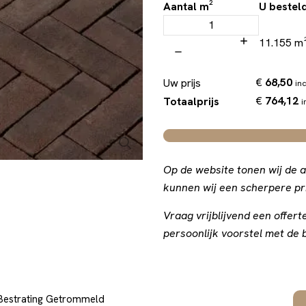
Aantal m²
U bestel
11.155 m
€
68,50
Uw prijs
inc
€
764,12
Totaalprijs
i
Op de website tonen wij de a
kunnen wij een scherpere pri
Vraag vrijblijvend een offe
persoonlijk voorstel met de b
Bestrating Getrommeld