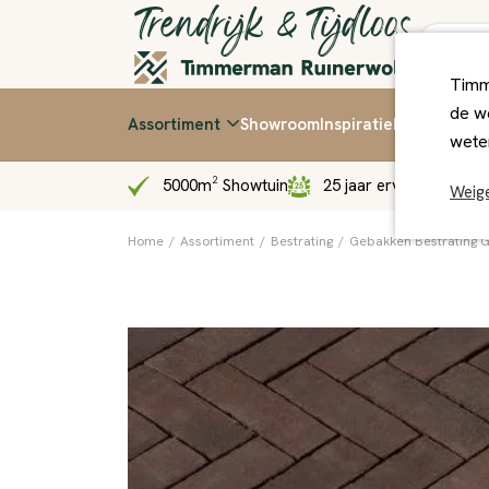
Timm
de we
Assortiment
Showroom
Inspiratie
Kennis & Ti
wete
5000m² Showtuin
25 jaar ervaring
Sn
Weig
Home
/
Assortiment
/
Bestrating
/
Gebakken Bestrating 