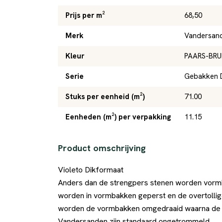
Prijs per m²
68,50
Merk
Vandersan
Kleur
PAARS-BRU
Serie
Gebakken 
Stuks per eenheid (m²)
71.00
Eenheden (m²) per verpakking
11.15
Product omschrijving
Violeto Dikformaat
Anders dan de strengpers stenen worden vorm
worden in vormbakken geperst en de overtollig
worden de vormbakken omgedraaid waarna de st
Vandersanden zijn standaard ongetrommeld.