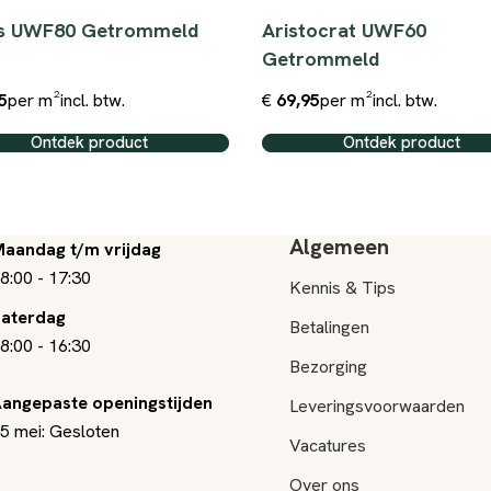
s UWF80 Getrommeld
Aristocrat UWF60
Getrommeld
5
per m²
incl. btw.
€
69,95
per m²
incl. btw.
Ontdek product
Ontdek product
Algemeen
aandag t/m vrijdag
8:00
-
17:30
Kennis & Tips
aterdag
Betalingen
8:00
-
16:30
Bezorging
angepaste openingstijden
Leveringsvoorwaarden
5 mei: Gesloten
Vacatures
Over ons