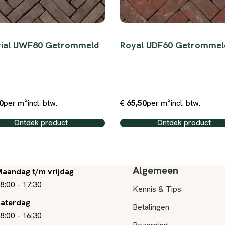
rial UWF80 Getrommeld
Royal UDF60 Getrommel
0
per m²
incl. btw.
€
65,50
per m²
incl. btw.
Ontdek product
Ontdek product
Algemeen
aandag t/m vrijdag
8:00
-
17:30
Kennis & Tips
aterdag
Betalingen
8:00
-
16:30