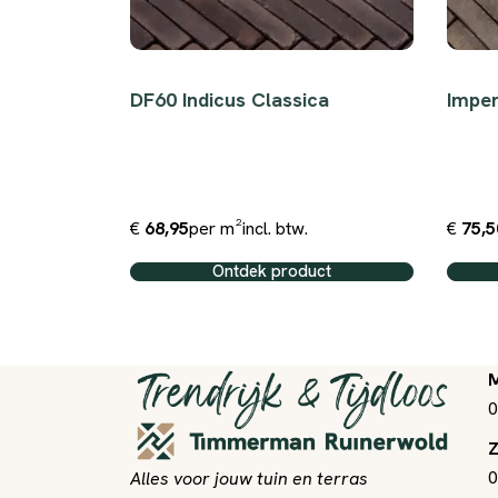
DF60 Indicus Classica
Impe
€
68,95
per m²
incl. btw.
€
75,5
ct
Ontdek product
M
0
Z
0
Alles voor jouw tuin en terras