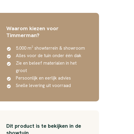
Waarom kiezen voor
Timmerman?
5.000 m² showterrein & showroom
Alles voor de tuin onder één dak
Zie en beleef materialen in het
groot
Persoonlijk en eerlijk advies
Snelle levering uit voorraad
Dit product is te bekijken in de
showtuin