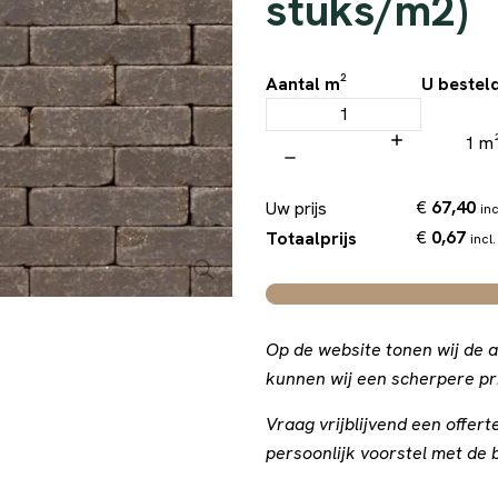
stuks/m2)
Aantal m²
U bestel
1 m
€
67,40
Uw prijs
inc
€
0,67
Totaalprijs
incl.
Op de website tonen wij de a
kunnen wij een scherpere pri
Vraag vrijblijvend een offe
persoonlijk voorstel met de b