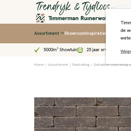
Timm
de we
Assortiment
Showroom
Inspiratie
Kennis & Ti
wete
5000m² Showtuin
25 jaar ervaring
Sn
Weig
Home
/
Assortiment
/
Bestrating
/
Gebakken Bestrating 