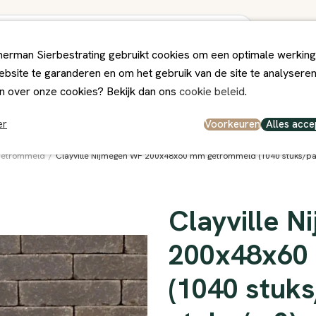
erman Sierbestrating gebruikt cookies om een optimale werking
bsite te garanderen en om het gebruik van de site te analysere
ps
Winkel
Contact
n over onze cookies? Bekijk dan ons
cookie beleid
.
el en persoonlijk
Deskundig Advies
Voorkeuren
Alles acce
er
Getrommeld
/
Clayville Nijmegen WF 200x48x60 mm getrommeld (1040 stuks/pal
Clayville 
200x48x60
(1040 stuks