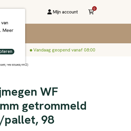
0
Mijn account
 van
n. Meer
Vandaag geopend vanaf 08:00
pteren
let, 98 stuks/m2)
Nijmegen WF
 mm getrommeld
/pallet, 98