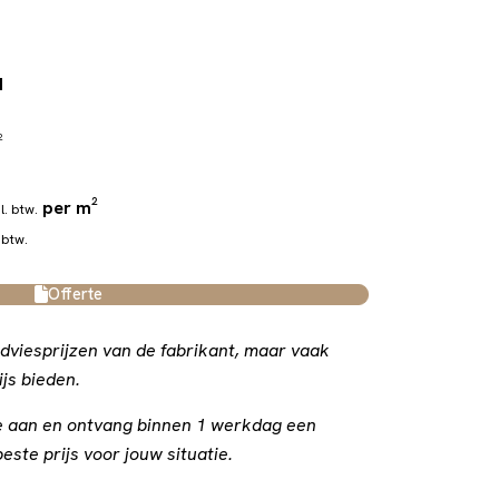
d
²
per m²
l. btw.
 btw.
Offerte
dviesprijzen van de fabrikant, maar vaak
js bieden.
rte aan en ontvang binnen 1 werkdag een
este prijs voor jouw situatie.