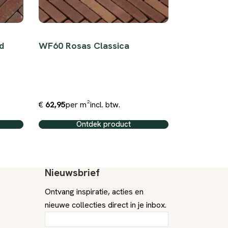
d
WF60 Rosas Classica
Neptune 
€
62,95
per m²
incl. btw.
€
69,95
per 
Ontdek product
O
Nieuwsbrief
Ontvang inspiratie, acties en
nieuwe collecties direct in je inbox.