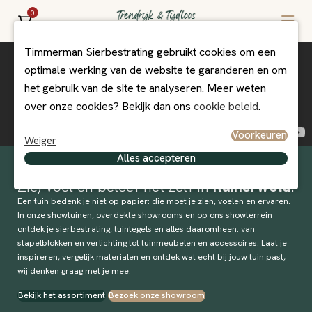
0
Timmerman Sierbestrating gebruikt cookies om een
optimale werking van de website te garanderen en om
het gebruik van de site te analyseren. Meer weten
over onze cookies? Bekijk dan ons
cookie beleid
.
Voorkeuren
Weiger
Alles accepteren
Alles voor jouw
tuin
en
terras
.
Zie, voel en beleef het zelf in
Ruinerwold
.
Een tuin bedenk je niet op papier: die moet je zien, voelen en ervaren.
In onze showtuinen, overdekte showrooms en op ons showterrein
ontdek je sierbestrating, tuintegels en alles daaromheen: van
stapelblokken en verlichting tot tuinmeubelen en accessoires. Laat je
inspireren, vergelijk materialen en ontdek wat echt bij jouw tuin past,
wij denken graag met je mee.
Bekijk het assortiment
Bezoek onze showroom