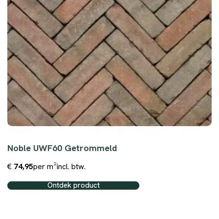
Noble UWF60 Getrommeld
€
74,95
per m²
incl. btw.
Ontdek product