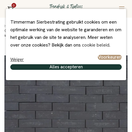
0
Timmerman Sierbestrating gebruikt cookies om een
Home
/
Assortiment
/
Bestrating
/
Gebakken Bestrating Getrommeld
/
optimale werking van de website te garanderen en om
Clayville Amsterdam WF 200x48x60 mm recht (1168 stuks/pallet, 98
stuks/m2)
het gebruik van de site te analyseren. Meer weten
over onze cookies? Bekijk dan ons
cookie beleid
.
Voorkeuren
Weiger
Alles accepteren