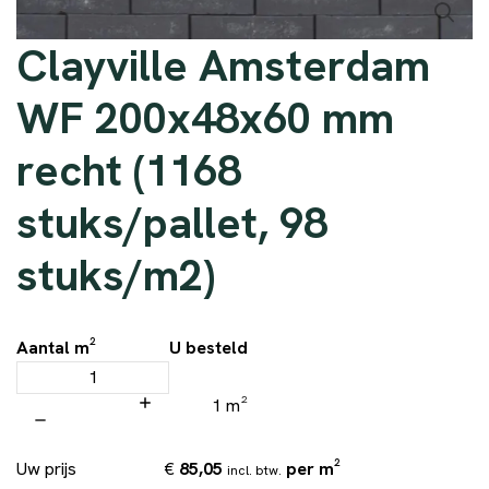
Clayville Amsterdam
WF 200x48x60 mm
recht (1168
stuks/pallet, 98
stuks/m2)
Aantal m²
U besteld
1 m²
€
85,05
per m²
Uw prijs
incl. btw.