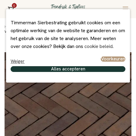
0
Timmerman Sierbestrating gebruikt cookies om een
Home
/
Assortiment
/
Bestrating
/
Gebakken Bestrating Getrommeld
/
optimale werking van de website te garanderen en om
WF80 Lividus
het gebruik van de site te analyseren. Meer weten
over onze cookies? Bekijk dan ons
cookie beleid
.
Voorkeuren
Weiger
Alles accepteren