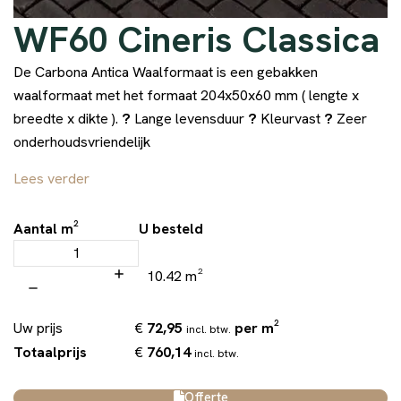
WF60 Cineris Classica
De Carbona Antica Waalformaat is een gebakken
waalformaat met het formaat 204x50x60 mm ( lengte x
breedte x dikte ).
?
Lange levensduur
?
Kleurvast
?
Zeer
onderhoudsvriendelijk
Lees verder
Aantal m²
U besteld
10.42 m²
€
72,95
per m²
Uw prijs
incl. btw.
€
760,14
Totaalprijs
incl. btw.
Offerte