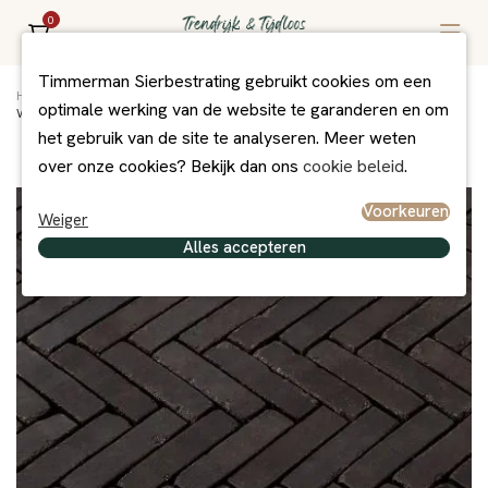
0
Timmerman Sierbestrating gebruikt cookies om een
Home
/
Assortiment
/
Bestrating
/
Gebakken Bestrating Getrommeld
/
optimale werking van de website te garanderen en om
WF60 Cineris Classica
het gebruik van de site te analyseren. Meer weten
over onze cookies? Bekijk dan ons
cookie beleid
.
Voorkeuren
Weiger
Alles accepteren