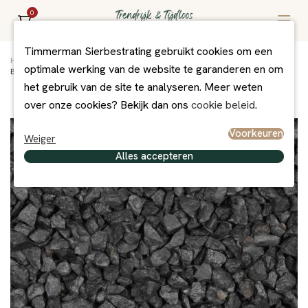
0
Timmerman Sierbestrating gebruikt cookies om een
Home
/
Assortiment
/
Grind/Split en Zand
/
Grind + Split
/
optimale werking van de website te garanderen en om
Basalt split zwart 16-22 mm (20 kg zak)
het gebruik van de site te analyseren. Meer weten
over onze cookies? Bekijk dan ons
cookie beleid
.
Voorkeuren
Weiger
Alles accepteren