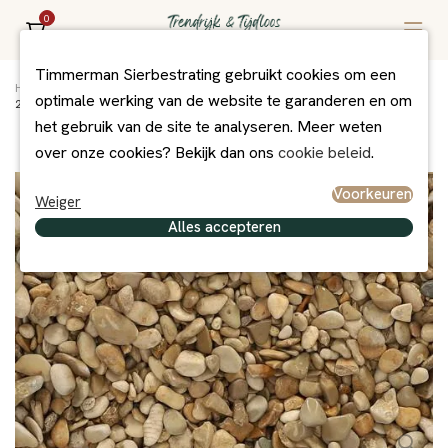
0
Timmerman Sierbestrating gebruikt cookies om een
Home
/
Assortiment
/
Grind/Split en Zand
/
Grind + Split
/
optimale werking van de website te garanderen en om
25 kg Castle Grind 5-15 mm
het gebruik van de site te analyseren. Meer weten
over onze cookies? Bekijk dan ons
cookie beleid
.
Voorkeuren
Weiger
Alles accepteren