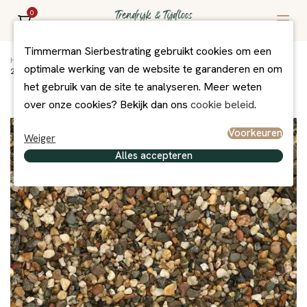
0
Timmerman Sierbestrating gebruikt cookies om een
Home
/
Assortiment
/
Grind/Split en Zand
/
Grind + Split
/
optimale werking van de website te garanderen en om
25 kg Limburgs grind 5-8 mm
het gebruik van de site te analyseren. Meer weten
over onze cookies? Bekijk dan ons
cookie beleid
.
Voorkeuren
Weiger
Alles accepteren