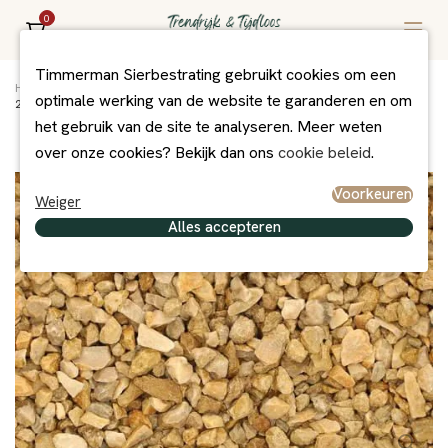
0
Timmerman Sierbestrating gebruikt cookies om een
Home
/
Assortiment
/
Grind/Split en Zand
/
Grind + Split
/
optimale werking van de website te garanderen en om
25 kg Ardenner split geel 8-16 mm
het gebruik van de site te analyseren. Meer weten
over onze cookies? Bekijk dan ons
cookie beleid
.
Voorkeuren
Weiger
Alles accepteren