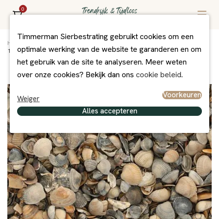
0
Timmerman Sierbestrating gebruikt cookies om een
Home
/
Assortiment
/
Grind/Split en Zand
/
Grind + Split
/
optimale werking van de website te garanderen en om
17 ltr Schelpen 8-16mm
het gebruik van de site te analyseren. Meer weten
over onze cookies? Bekijk dan ons
cookie beleid
.
Voorkeuren
Weiger
Alles accepteren