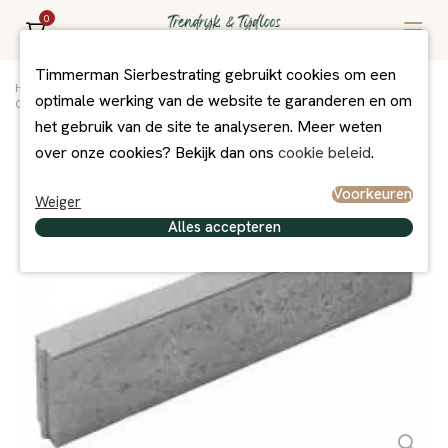
0
Timmerman Sierbestrating gebruikt cookies om een
Home
/
Assortiment
/
Opsluitbanden
/
optimale werking van de website te garanderen en om
Opsluitbanden / kantopsluiting
/
Opsluitband 6x15x100 cm vb Grijs
het gebruik van de site te analyseren. Meer weten
over onze cookies? Bekijk dan ons
cookie beleid
.
Voorkeuren
Weiger
Alles accepteren