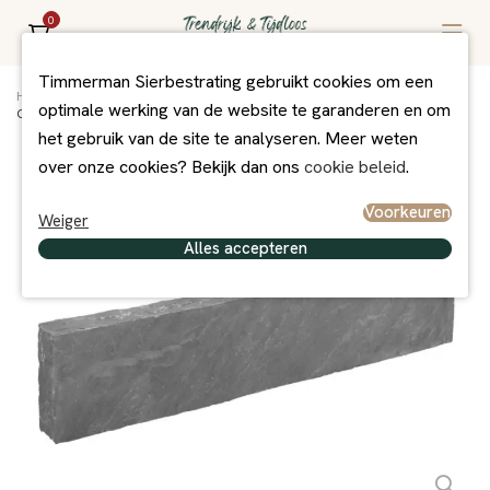
0
Timmerman Sierbestrating gebruikt cookies om een
Home
/
Assortiment
/
Muurblokken/Stapel-elementen
/
Natuursteen
/
optimale werking van de website te garanderen en om
Opsluitband Kandla Grey 100x20x6/8 cm
het gebruik van de site te analyseren. Meer weten
over onze cookies? Bekijk dan ons
cookie beleid
.
Voorkeuren
Weiger
Alles accepteren