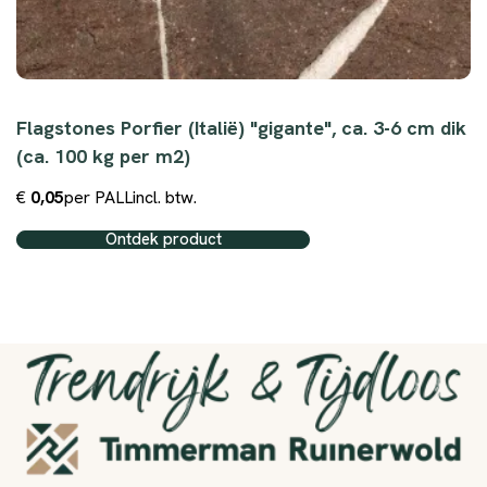
8
Flagstones Porfier (Italië) "gigante", ca. 3-6 cm dik
(ca. 100 kg per m2)
€
0,05
per PALL
incl. btw.
Ontdek product