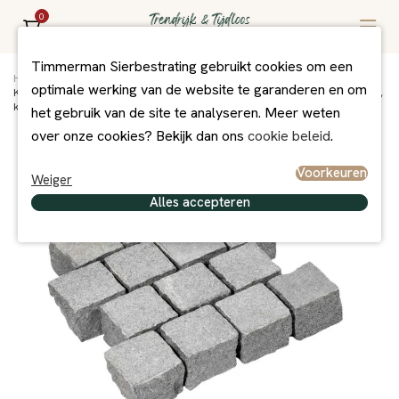
0
Timmerman Sierbestrating gebruikt cookies om een
Home
/
Assortiment
/
Muurblokken/Stapel-elementen
/
Natuursteen
/
optimale werking van de website te garanderen en om
Kinderkoppen Tibet Dark Grey G654 10x10x8 cm gevlamd, dikte gezaagd,
kanten gekloofd
het gebruik van de site te analyseren. Meer weten
over onze cookies? Bekijk dan ons
cookie beleid
.
Voorkeuren
Weiger
Alles accepteren