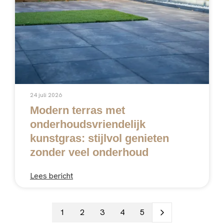
24 juli 2026
Modern terras met
onderhoudsvriendelijk
kunstgras: stijlvol genieten
zonder veel onderhoud
Lees bericht
1
2
3
4
5