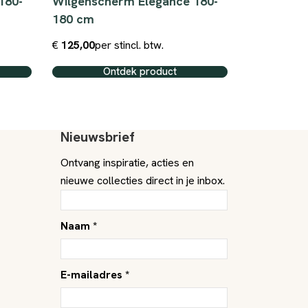
180-
Wilgenscherm Elegance 180-
Kastanje 
180 cm
Naturel 6
€
125,00
per st
incl. btw.
€
91,49
per 
Ontdek product
O
Nieuwsbrief
Ontvang inspiratie, acties en
nieuwe collecties direct in je inbox.
Naam *
E-mailadres *