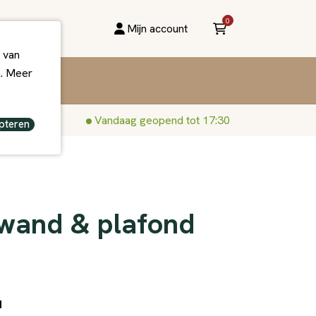
0
Mijn account
 van
n. Meer
Vandaag geopend tot 17:30
pteren
 wand & plafond
d