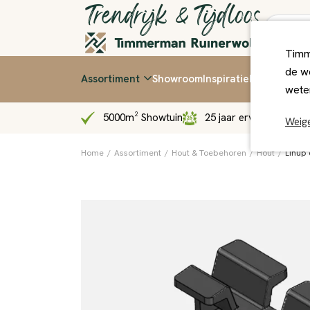
Timm
de we
Assortiment
Showroom
Inspiratie
Kennis & Ti
wete
5000m² Showtuin
25 jaar ervaring
Sn
Weig
Home
/
Assortiment
/
Hout & Toebehoren
/
Hout
/
Linup