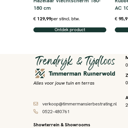
 200-300
Hazelaar vlechtscherm 180-
Rubbe
180 cm
AC 1
€
129,99
per st
incl. btw.
€
95,9
ct
Ontdek product
M
0
Z
0
Alles voor jouw tuin en terras
A
verkoop@timmermansierbestrating.nl
2
0522-480761
Showterrein & Showrooms