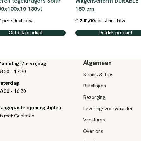
ren tegeldragers Solar
Wilgenscherm DURABLE 
00x100x10 135st
180 cm
1
per st
incl. btw.
€
245,00
per st
incl. btw.
Ontdek product
Ontdek product
Algemeen
aandag t/m vrijdag
8:00
-
17:30
Kennis & Tips
aterdag
Betalingen
8:00
-
16:30
Bezorging
angepaste openingstijden
Leveringsvoorwaarden
5 mei: Gesloten
Vacatures
Over ons