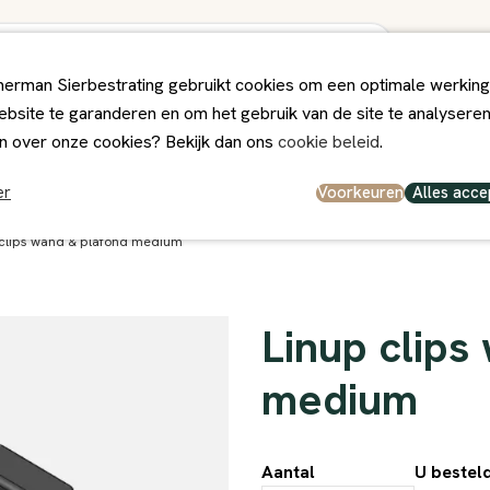
erman Sierbestrating gebruikt cookies om een optimale werking
bsite te garanderen en om het gebruik van de site te analysere
ps
Winkel
Contact
n over onze cookies? Bekijk dan ons
cookie beleid
.
el en persoonlijk
Deskundig Advies
Voorkeuren
Alles acce
er
 clips wand & plafond medium
Linup clips
medium
Aantal
U bestel