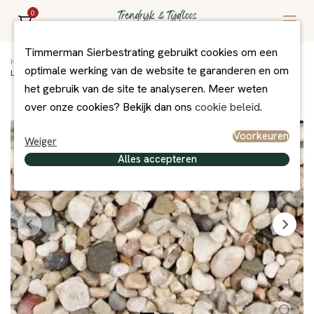
0
Timmerman Sierbestrating gebruikt cookies om een
Home
/
Assortiment
/
Grind/Split en Zand
/
Grind + Split
/
optimale werking van de website te garanderen en om
Limburgs grind 8-16 mm (20 kg zak)
het gebruik van de site te analyseren. Meer weten
over onze cookies? Bekijk dan ons
cookie beleid
.
Voorkeuren
Weiger
Alles accepteren