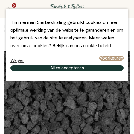
0
Timmerman Sierbestrating gebruikt cookies om een
Home
/
Assortiment
/
Grind/Split en Zand
/
Grind + Split
/
optimale werking van de website te garanderen en om
Lava Black Tobacco 8-16 mm
het gebruik van de site te analyseren. Meer weten
over onze cookies? Bekijk dan ons
cookie beleid
.
Voorkeuren
Weiger
Alles accepteren