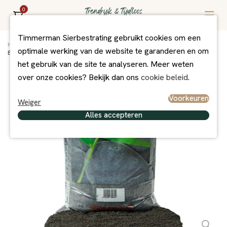
0
Timmerman Sierbestrating gebruikt cookies om een
Home
/
Assortiment
/
Grind/Split en Zand
/
Grind + Split
/
optimale werking van de website te garanderen en om
Brekerszand zwart 0-2 mm
het gebruik van de site te analyseren. Meer weten
over onze cookies? Bekijk dan ons
cookie beleid
.
Voorkeuren
Weiger
Alles accepteren