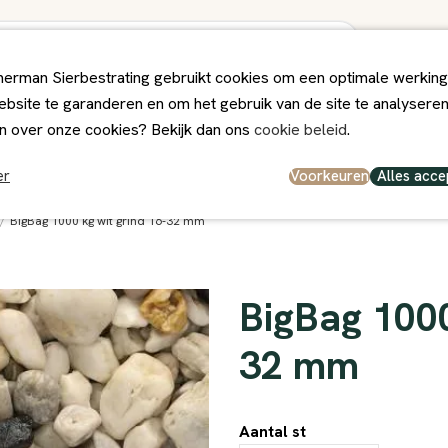
erman Sierbestrating gebruikt cookies om een optimale werking
bsite te garanderen en om het gebruik van de site te analysere
ps
Winkel
Contact
n over onze cookies? Bekijk dan ons
cookie beleid
.
el en persoonlijk
Deskundig Advies
Voorkeuren
Alles acce
er
/
BigBag 1000 kg wit grind 16-32 mm
BigBag 1000
32 mm
Aantal st