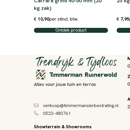
-16 mm
Carrara grind 40-60 mm (20
25 kg
kg zak)
€
10,90
per st
incl. btw.
€
7,95
ct
Ontdek product
M
0
Z
0
Alles voor jouw tuin en terras
A
verkoop@timmermansierbestrating.nl
2
0522-480761
Showterrein & Showrooms