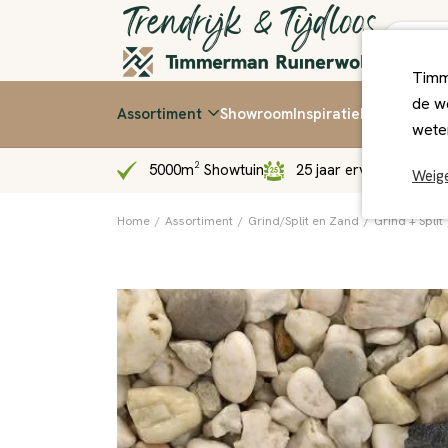
Timm
de we
Assortiment
Showroom
Inspiratie
Kennis & Ti
wete
5000m² Showtuin
25 jaar ervaring
Sn
Weig
Home
/
Assortiment
/
Grind/Split en Zand
/
Grind + Split