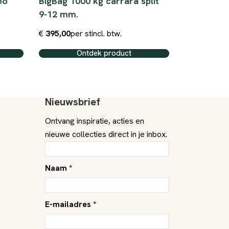
56
BigBag 1000 kg carrara split
Grind 8-1
9-12 mm.
Big Bag
€
395,00
per st
incl. btw.
€
0,05
per B.
Ontdek product
O
Nieuwsbrief
Ontvang inspiratie, acties en
nieuwe collecties direct in je inbox.
Naam *
E-mailadres *