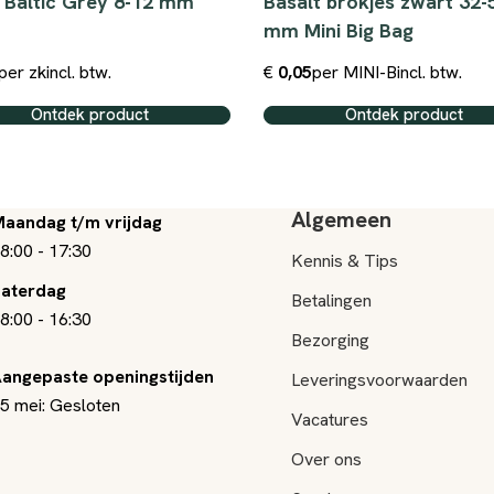
 Baltic Grey 8-12 mm
Basalt brokjes zwart 32-
mm Mini Big Bag
per zk
incl. btw.
€
0,05
per MINI-B
incl. btw.
Ontdek product
Ontdek product
Algemeen
aandag t/m vrijdag
8:00
-
17:30
Kennis & Tips
aterdag
Betalingen
8:00
-
16:30
Bezorging
angepaste openingstijden
Leveringsvoorwaarden
5 mei: Gesloten
Vacatures
Over ons