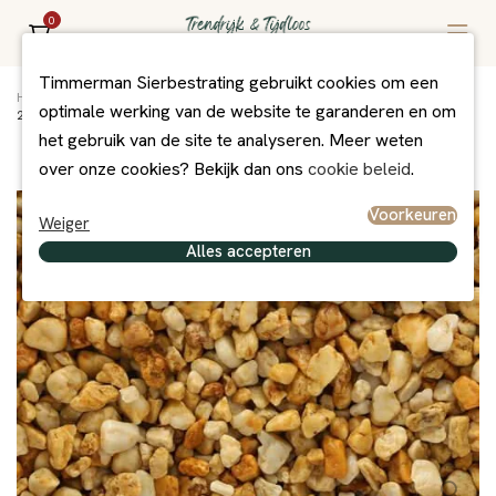
0
Timmerman Sierbestrating gebruikt cookies om een
Home
/
Assortiment
/
Grind/Split en Zand
/
Grind + Split
/
optimale werking van de website te garanderen en om
25 kg Taunus kwarts 8-16 mm
het gebruik van de site te analyseren. Meer weten
over onze cookies? Bekijk dan ons
cookie beleid
.
Voorkeuren
Weiger
Alles accepteren