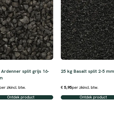
 Ardenner split grijs 16-
25 kg Basalt split 2-5 m
m
per zk
incl. btw.
€
5,95
per zk
incl. btw.
Ontdek product
Ontdek product