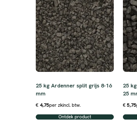
-4 mm
25 kg Ardenner split grijs 8-16
25 kg
mm
25 m
€
4,75
per zk
incl. btw.
€
5,75
ct
Ontdek product