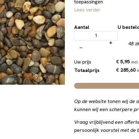
toepassingen
Lees verder
Aantal
U bestel
48 z
€
5,95
Uw prijs
incl.
€
285,60
Totaalprijs
i
Op de website tonen wij de a
kunnen wij een scherpere pri
Vraag vrijblijvend een offe
persoonlijk voorstel met de b