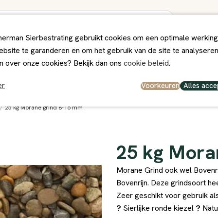
erman Sierbestrating gebruikt cookies om een optimale werking
bsite te garanderen en om het gebruik van de site te analysere
ps
Winkel
Contact
n over onze cookies? Bekijk dan ons
cookie beleid
.
el en persoonlijk
Deskundig Advies
Voorkeuren
Alles acce
er
/
25 kg Morane grind 8-16 mm
25 kg Mora
Morane Grind ook wel Bovenri
Bovenrijn. Deze grindsoort hee
Zeer geschikt voor gebruik als
?
Sierlijke ronde kiezel
?
Natu