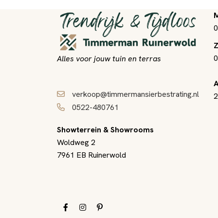
M
0
Z
0
Alles voor jouw tuin en terras
A
verkoop@timmermansierbestrating.nl
2
0522-480761
Showterrein & Showrooms
Woldweg 2
7961 EB Ruinerwold