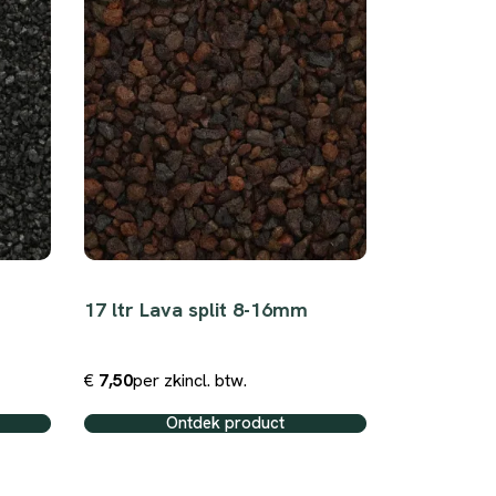
m
17 ltr Lava split 8-16mm
25 kg Limb
mm
€
7,50
per zk
incl. btw.
€
6,50
per z
Ontdek product
O