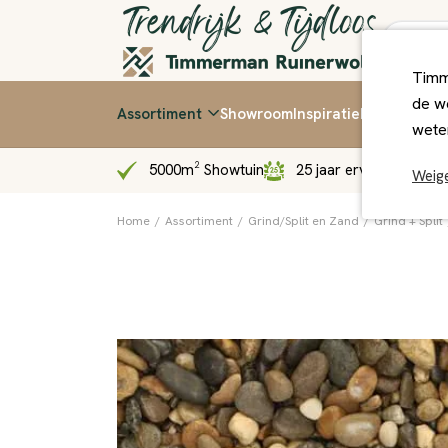
Timm
de we
Assortiment
Showroom
Inspiratie
Kennis & Ti
wete
5000m² Showtuin
25 jaar ervaring
Sn
Weig
Home
/
Assortiment
/
Grind/Split en Zand
/
Grind + Split