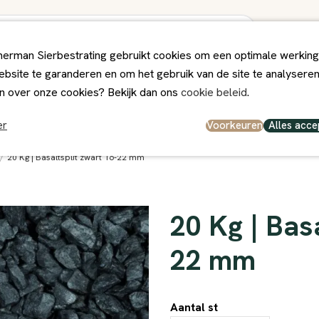
erman Sierbestrating gebruikt cookies om een optimale werking
bsite te garanderen en om het gebruik van de site te analysere
ps
Winkel
Contact
n over onze cookies? Bekijk dan ons
cookie beleid
.
el en persoonlijk
Deskundig Advies
Voorkeuren
Alles acce
er
/
20 Kg | Basaltsplit zwart 16-22 mm
20 Kg | Bas
22 mm
Aantal st