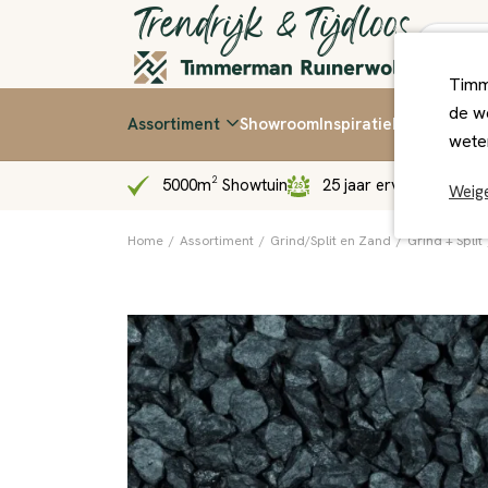
Timm
de we
Assortiment
Showroom
Inspiratie
Kennis & Ti
wete
5000m² Showtuin
25 jaar ervaring
Sn
Weig
Home
/
Assortiment
/
Grind/Split en Zand
/
Grind + Split