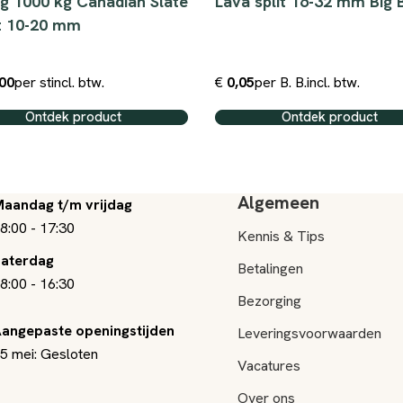
g 1000 kg Canadian Slate
Lava split 16-32 mm Big 
t 10-20 mm
00
per st
incl. btw.
€
0,05
per B. B.
incl. btw.
Ontdek product
Ontdek product
Algemeen
aandag t/m vrijdag
8:00
-
17:30
Kennis & Tips
aterdag
Betalingen
8:00
-
16:30
Bezorging
angepaste openingstijden
Leveringsvoorwaarden
5 mei: Gesloten
Vacatures
Over ons