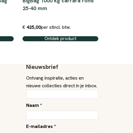
Bag
BigBag 1000 kg carrara rond
25 kg Mor
25-40 mm
€
425,00
per st
incl. btw.
€
4,25
per z
Ontdek product
O
Nieuwsbrief
Ontvang inspiratie, acties en
nieuwe collecties direct in je inbox.
Naam *
E-mailadres *