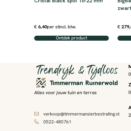
sjer Grind
Cristal Black split 16-22 mm
BigBa
zwar
€
6,40
per st
incl. btw.
€
279,
ct
Ontdek product
M
0
Z
0
Alles voor jouw tuin en terras
A
verkoop@timmermansierbestrating.nl
2
0522-480761