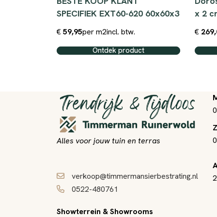
ia 61 cm x
BESTE KOOP KLANT
Doros
SPECIFIEK EXT60-620 60x60x3
x 2 
€
59,95
per m2
incl. btw.
€
269,
ct
Ontdek product
M
0
Z
0
Alles voor jouw tuin en terras
A
verkoop@timmermansierbestrating.nl
2
0522-480761
Showterrein & Showrooms