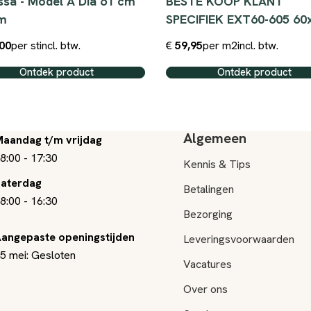
sa - Model A Dia 61 cm
BESTE KOOP KLANT
cm
SPECIFIEK EXT60-605 60
00
per st
incl. btw.
€
59,95
per m2
incl. btw.
Ontdek product
Ontdek product
Algemeen
aandag t/m vrijdag
8:00
-
17:30
Kennis & Tips
aterdag
Betalingen
8:00
-
16:30
Bezorging
angepaste openingstijden
Leveringsvoorwaarden
5 mei: Gesloten
Vacatures
Over ons