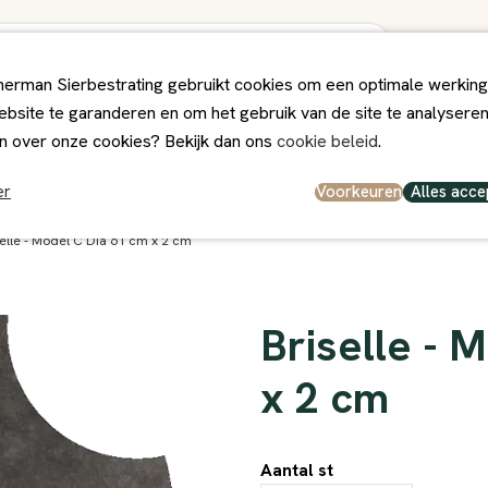
erman Sierbestrating gebruikt cookies om een optimale werking
bsite te garanderen en om het gebruik van de site te analysere
ps
Winkel
Contact
n over onze cookies? Bekijk dan ons
cookie beleid
.
el en persoonlijk
Deskundig Advies
Voorkeuren
Alles acce
er
elle - Model C Dia 61 cm x 2 cm
Briselle - 
x 2 cm
Aantal st