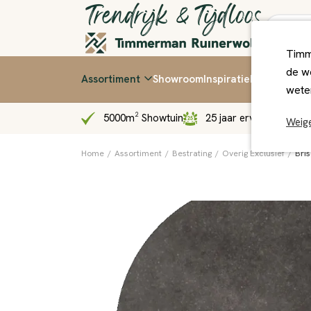
Timm
de we
Assortiment
Showroom
Inspiratie
Kennis & Ti
wete
5000m² Showtuin
25 jaar ervaring
Sn
Weig
Home
/
Assortiment
/
Bestrating
/
Overig Exclusief
/
Bris