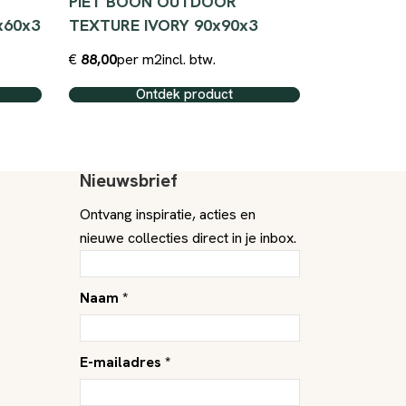
PIET BOON OUTDOOR
Briselle -
x60x3
TEXTURE IVORY 90x90x3
x 2 cm
€
88,00
per m2
incl. btw.
€
299,00
per
Ontdek product
O
Nieuwsbrief
Ontvang inspiratie, acties en
nieuwe collecties direct in je inbox.
Naam *
E-mailadres *