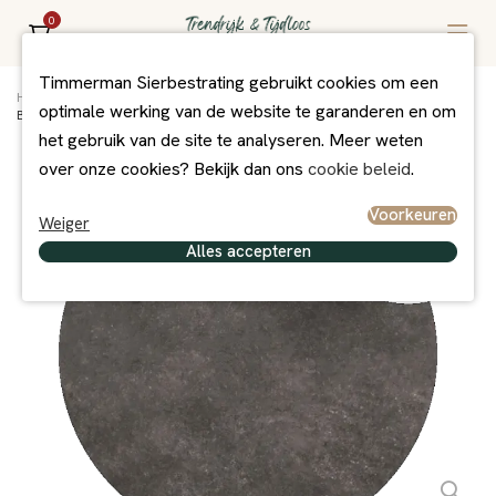
0
Timmerman Sierbestrating gebruikt cookies om een
Home
/
Assortiment
/
Bestrating
/
Overig Exclusief
/
optimale werking van de website te garanderen en om
Briselle - Model C Dia 122 cm x 2 cm
het gebruik van de site te analyseren. Meer weten
over onze cookies? Bekijk dan ons
cookie beleid
.
Voorkeuren
Weiger
Alles accepteren