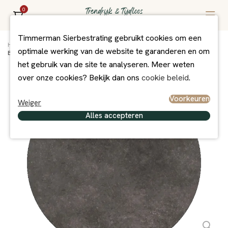
0
Timmerman Sierbestrating gebruikt cookies om een
Home
/
Assortiment
/
Bestrating
/
Overig Exclusief
/
optimale werking van de website te garanderen en om
Briselle - Model A Dia 122 cm x 2 cm
het gebruik van de site te analyseren. Meer weten
over onze cookies? Bekijk dan ons
cookie beleid
.
Voorkeuren
Weiger
Alles accepteren