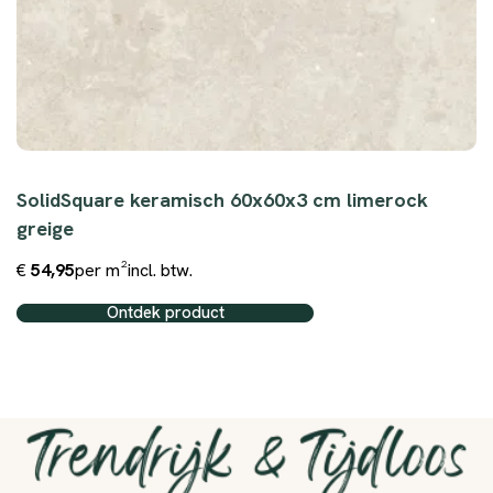
SolidSquare keramisch 60x60x3 cm limerock
greige
€
54,95
per m²
incl. btw.
Ontdek product