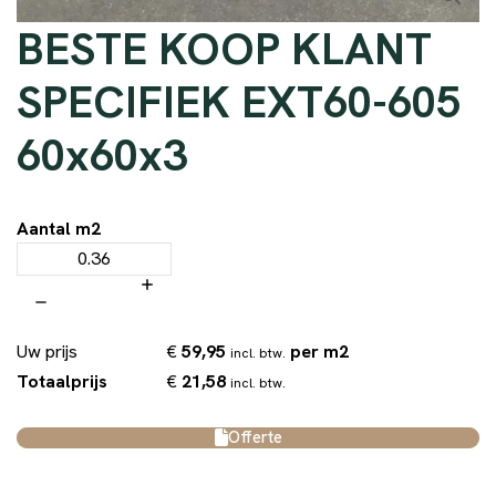
BESTE KOOP KLANT
SPECIFIEK EXT60-605
60x60x3
Aantal m2
€
59,95
per m2
Uw prijs
incl. btw.
€
21,58
Totaalprijs
incl. btw.
Offerte