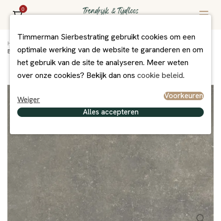
0
Timmerman Sierbestrating gebruikt cookies om een
Home
/
Assortiment
/
Bestrating
/
Overig Exclusief
/
optimale werking van de website te garanderen en om
BESTE KOOP KLANT SPECIFIEK EXT60-605 60x60x3
het gebruik van de site te analyseren. Meer weten
over onze cookies? Bekijk dan ons
cookie beleid
.
Voorkeuren
Weiger
Alles accepteren