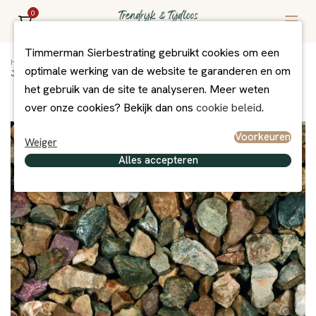
0
Timmerman Sierbestrating gebruikt cookies om een
Home
/
Assortiment
/
Bestrating
/
Oprey Exclusief
/
optimale werking van de website te garanderen en om
Japans split (bonte maassplit) 11-16 mm
het gebruik van de site te analyseren. Meer weten
over onze cookies? Bekijk dan ons
cookie beleid
.
Voorkeuren
Weiger
Alles accepteren