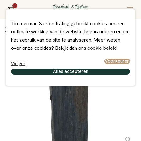
0
Timmerman Sierbestrating gebruikt cookies om een
Home
/
Assortiment
/
Bestrating
/
Oprey Exclusief
/
optimale werking van de website te garanderen en om
Decoplaat Black Pillar Premium 200x50x3/7 cm 2 gezaagde zijdes
het gebruik van de site te analyseren. Meer weten
over onze cookies? Bekijk dan ons
cookie beleid
.
Voorkeuren
Weiger
Alles accepteren