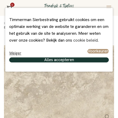
0
Timmerman Sierbestrating gebruikt cookies om een
Home
/
Assortiment
/
Bestrating
/
MBI Exclusief
/
optimale werking van de website te garanderen en om
Elysian 60x60x2 Trav Light Cross EY13
het gebruik van de site te analyseren. Meer weten
over onze cookies? Bekijk dan ons
cookie beleid
.
Voorkeuren
Weiger
Alles accepteren