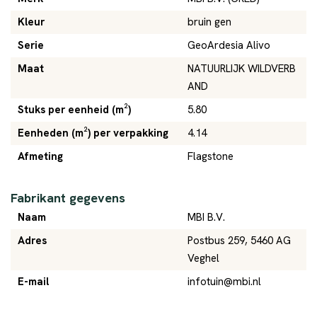
Kleur
bruin gen
Serie
GeoArdesia Alivo
Maat
NATUURLIJK WILDVERB
AND
Stuks per eenheid (m²)
5.80
Eenheden (m²) per verpakking
4.14
Afmeting
Flagstone
Fabrikant gegevens
Naam
MBI B.V.
Adres
Postbus 259, 5460 AG
Veghel
E-mail
infotuin@mbi.nl