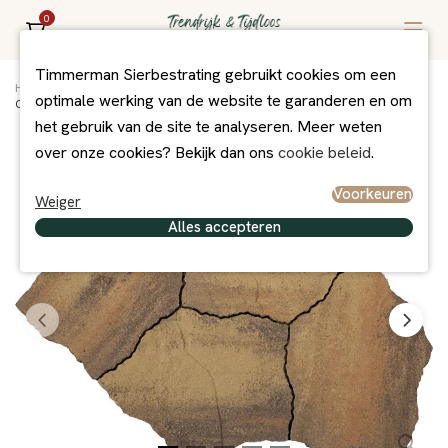
0
Timmerman Sierbestrating gebruikt cookies om een
Home
/
Assortiment
/
Bestrating
/
MBI bestrating
/
optimale werking van de website te garanderen en om
GeoArdesia Alivo Riviera
het gebruik van de site te analyseren. Meer weten
over onze cookies? Bekijk dan ons
cookie beleid
.
Voorkeuren
Weiger
Alles accepteren