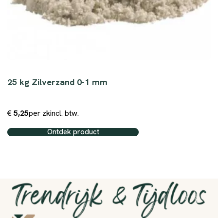
25 kg Zilverzand 0-1 mm
€
5,25
per zk
incl. btw.
Ontdek product