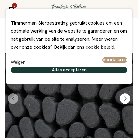
0
Timmerman Sierbestrating gebruikt cookies om een
Home
/
Assortiment
/
Bestrating
/
Grasbetontegels
/
optimale werking van de website te garanderen en om
Keigrassteen 45x45x10 cm antraciet
het gebruik van de site te analyseren. Meer weten
over onze cookies? Bekijk dan ons
cookie beleid
.
Voorkeuren
Weiger
Alles accepteren