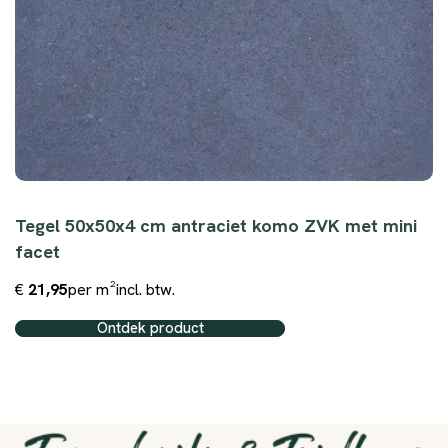
Tegel 50x50x4 cm antraciet komo ZVK met mini
facet
€
21,95
per m²
incl. btw.
Ontdek product