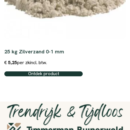
25 kg Zilverzand 0-1 mm
€
5,25
per zk
incl. btw.
Ontdek product