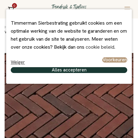
0
Timmerman Sierbestrating gebruikt cookies om een
Home
/
Assortiment
/
Bestrating
/
Gebakken Bestrating Getrommeld
/
optimale werking van de website te garanderen en om
WF60 Nerthus Classica
het gebruik van de site te analyseren. Meer weten
over onze cookies? Bekijk dan ons
cookie beleid
.
Voorkeuren
Weiger
Alles accepteren