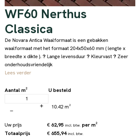
WF60 Nerthus
Classica
De Novara Antica Waalformaat is een gebakken
waalformaat met het formaat 204x50x60 mm ( lengte x
breedte x dikte ).
?
Lange levensduur
?
Kleurvast
?
Zeer
onderhoudsvriendelijk
Lees verder
Aantal m²
U besteld
10.42 m²
€
62,95
per m²
Uw prijs
incl. btw.
€
655,94
Totaalprijs
incl. btw.