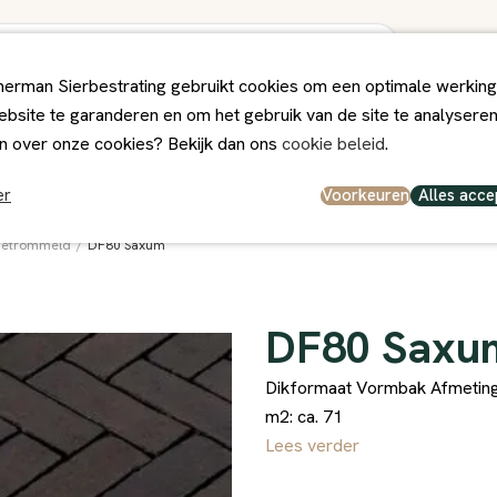
erman Sierbestrating gebruikt cookies om een optimale werking
bsite te garanderen en om het gebruik van de site te analysere
ps
Winkel
Contact
n over onze cookies? Bekijk dan ons
cookie beleid
.
el en persoonlijk
Deskundig Advies
Voorkeuren
Alles acce
er
Getrommeld
/
DF80 Saxum
DF80 Saxu
Dikformaat Vormbak Afmetinge
m2: ca. 71
Lees verder