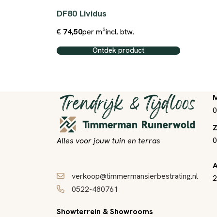
DF80 Lividus
€
74,50
per m²
incl. btw.
Ontdek product
M
0
Z
0
Alles voor jouw tuin en terras
A
verkoop@timmermansierbestrating.nl
2
0522-480761
Showterrein & Showrooms