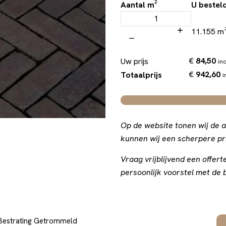
Aantal m²
U bestel
11.155 m
€
84,50
Uw prijs
inc
€
942,60
Totaalprijs
i
Op de website tonen wij de a
kunnen wij een scherpere pri
Vraag vrijblijvend een offe
persoonlijk voorstel met de b
Bestrating Getrommeld