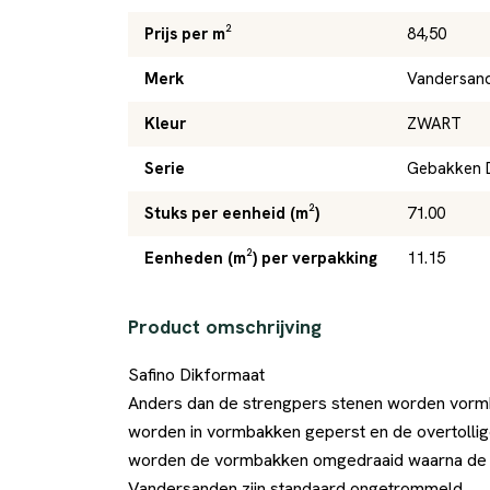
Prijs per m²
84,50
Merk
Vandersan
Kleur
ZWART
Serie
Gebakken 
Stuks per eenheid (m²)
71.00
Eenheden (m²) per verpakking
11.15
Product omschrijving
Safino Dikformaat
Anders dan de strengpers stenen worden vorm
worden in vormbakken geperst en de overtollig
worden de vormbakken omgedraaid waarna de st
Vandersanden zijn standaard ongetrommeld.