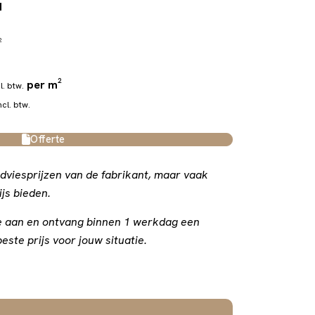
d
²
per m²
l. btw.
ncl. btw.
Offerte
dviesprijzen van de fabrikant, maar vaak
js bieden.
rte aan en ontvang binnen 1 werkdag een
este prijs voor jouw situatie.