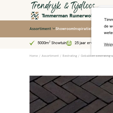
Timm
de we
Assortiment
Showroom
Inspiratie
Kennis & Ti
wete
5000m² Showtuin
25 jaar ervaring
Sn
Weig
Home
/
Assortiment
/
Bestrating
/
Gebakken Bestrating 