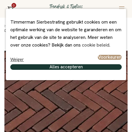
0
Timmerman Sierbestrating gebruikt cookies om een
Home
/
Assortiment
/
Bestrating
/
Gebakken Bestrating Getrommeld
/
optimale werking van de website te garanderen en om
DF60 Nerthus Classica
het gebruik van de site te analyseren. Meer weten
over onze cookies? Bekijk dan ons
cookie beleid
.
Voorkeuren
Weiger
Alles accepteren