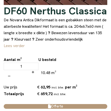
DF60 Nerthus Classica
De Novara Antica Dikformaat is een gebakken steen met de
allerbeste kwaliteiten! Het formaat is ca. 204x67x60 mm (
lengte x breedte x dikte )
?
Bewezen levensduur van 135
jaar
?
Kleurvast
?
Zeer onderhoudsvriendelijk
Lees verder
Aantal m²
U besteld
10.48 m²
€
62,95
per m²
Uw prijs
incl. btw.
€
659,72
Totaalprijs
incl. btw.
Offerte