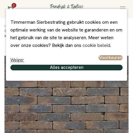
0
Timmerman Sierbestrating gebruikt cookies om een
Home
/
Assortiment
/
Bestrating
/
Gebakken Bestrating Getrommeld
/
optimale werking van de website te garanderen en om
Clayville Groningen WF 200x48x60 mm getrommeld (1040 stuks/pallet, 98
stuks/m2)
het gebruik van de site te analyseren. Meer weten
over onze cookies? Bekijk dan ons
cookie beleid
.
Voorkeuren
Weiger
Alles accepteren