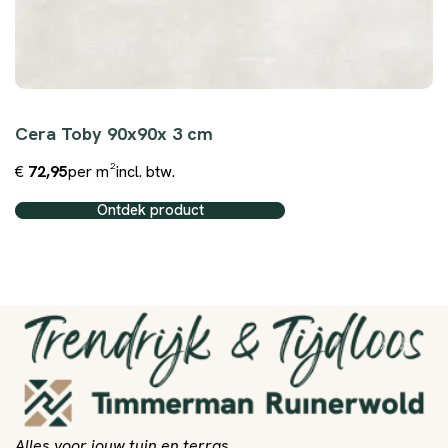
Cera Toby 90x90x 3 cm
€
72,95
per m²
incl. btw.
Ontdek product
Alles voor jouw tuin en terras