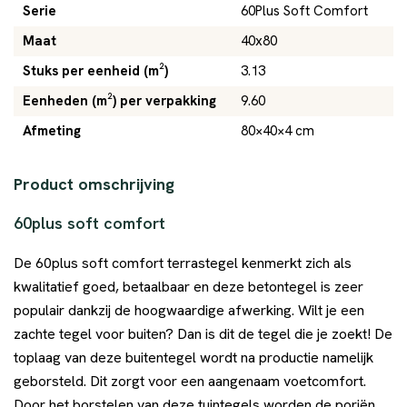
Serie
60Plus Soft Comfort
Maat
40x80
Stuks per eenheid (m²)
3.13
Eenheden (m²) per verpakking
9.60
Afmeting
80×40×4 cm
Product omschrijving
60plus soft comfort
De 60plus soft comfort terrastegel kenmerkt zich als
kwalitatief goed, betaalbaar en deze betontegel is zeer
populair dankzij de hoogwaardige afwerking. Wilt je een
zachte tegel voor buiten? Dan is dit de tegel die je zoekt! De
toplaag van deze buitentegel wordt na productie namelijk
geborsteld. Dit zorgt voor een aangenaam voetcomfort.
Door het borstelen van deze tuintegels worden de poriën