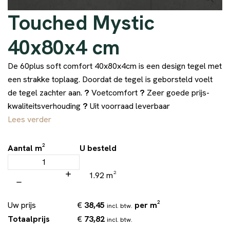
Touched Mystic
40x80x4 cm
De 60plus soft comfort 40x80x4cm is een design tegel met
een strakke toplaag. Doordat de tegel is geborsteld voelt
de tegel zachter aan.
?
Voetcomfort
?
Zeer goede prijs-
kwaliteitsverhouding
?
Uit voorraad leverbaar
Lees verder
Aantal m²
U besteld
1.92 m²
€
38,45
per m²
Uw prijs
incl. btw.
€
73,82
Totaalprijs
incl. btw.