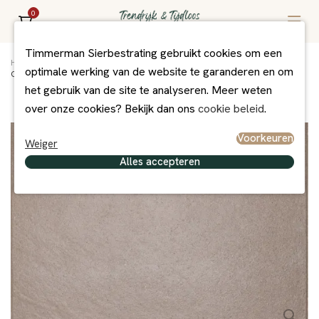
0
Timmerman Sierbestrating gebruikt cookies om een
Home
/
Assortiment
/
Bestrating
/
Excluton bestrating
/
optimale werking van de website te garanderen en om
Cocktail Cherry Blossom 60x60x4 cm
het gebruik van de site te analyseren. Meer weten
over onze cookies? Bekijk dan ons
cookie beleid
.
Voorkeuren
Weiger
Alles accepteren