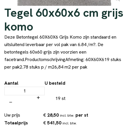
Tegel 60x60x6 cm grijs
komo
Deze Betontegel 60X60X6 Grijs Komo zijn standaard en
uitsluitend leverbaar per vol pak van 6.84 /m?. De
betontegels 60x60 grijs zijn voorzien een
facetrand.ProductomschrijvingAfmeting: 60X60X619 stuks
per pak2.78 stuks p / m26,84 m2 per pak
Aantal
U besteld
19 st
€
28,50
per st
Uw prijs
incl. btw.
€
541,50
Totaalprijs
incl. btw.