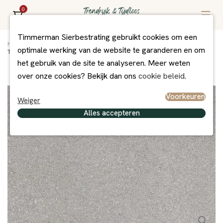
0
Timmerman Sierbestrating gebruikt cookies om een
Home
/
Assortiment
/
Bestrating
/
Betontegels
/
optimale werking van de website te garanderen en om
Tegel 50x50x5 cm grijs komo ZVK met mini facet
het gebruik van de site te analyseren. Meer weten
over onze cookies? Bekijk dan ons
cookie beleid
.
Voorkeuren
Weiger
Alles accepteren