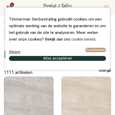
0
Timmerman Sierbestrating gebruikt cookies om een
Home
/
Assortiment
/
Bestrating
optimale werking van de website te garanderen en om
het gebruik van de site te analyseren. Meer weten
Bestrating
over onze cookies? Bekijk dan ons
cookie beleid
.
Voorkeuren
Bestrating
Weiger
Alles accepteren
filter
1111
artikelen