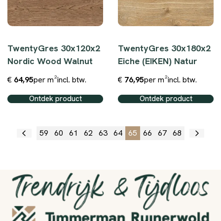
TwentyGres 30x120x2
TwentyGres 30x180x2
Nordic Wood Walnut
Eiche (EIKEN) Natur
€
64,95
per m²
incl. btw.
€
76,95
per m²
incl. btw.
Ontdek product
Ontdek product
59
60
61
62
63
64
65
66
67
68