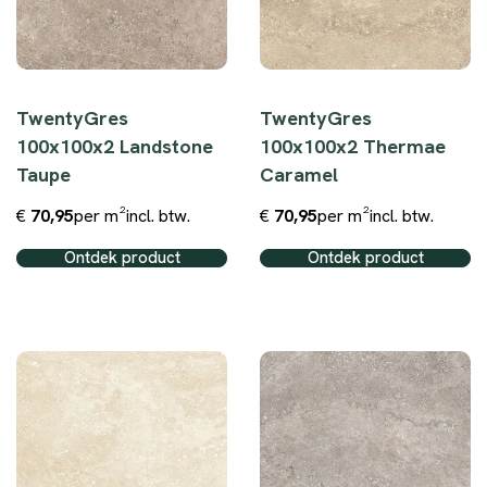
TwentyGres
TwentyGres
100x100x2 Landstone
100x100x2 Thermae
Taupe
Caramel
€
70,95
per m²
incl. btw.
€
70,95
per m²
incl. btw.
Ontdek product
Ontdek product