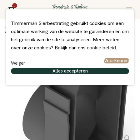
0
Timmerman Sierbestrating gebruikt cookies om een
Home
/
Assortiment
/
Afwatering
/
Afwaterings artikelen
/
optimale werking van de website te garanderen en om
ACO Slim-Line Zij-uitloop 50 mm
het gebruik van de site te analyseren. Meer weten
over onze cookies? Bekijk dan ons
cookie beleid
.
Voorkeuren
Weiger
Alles accepteren