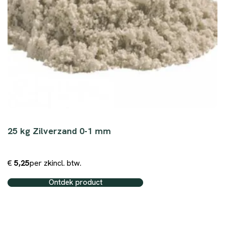
25 kg Zilverzand 0-1 mm
€
5,25
per zk
incl. btw.
Ontdek product