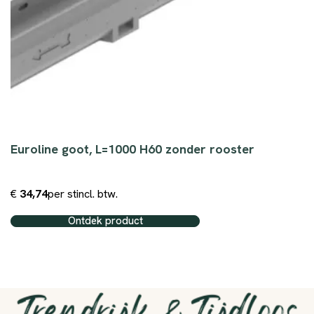
Euroline goot, L=1000 H60 zonder rooster
€
34,74
per st
incl. btw.
Ontdek product