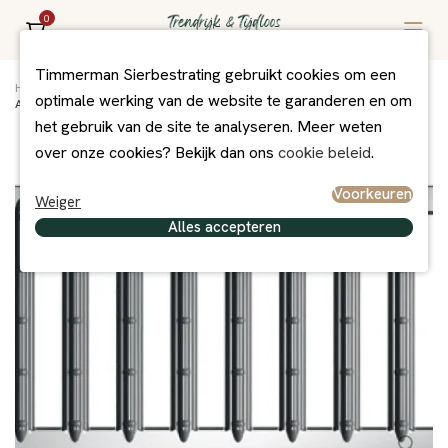
0
Timmerman Sierbestrating gebruikt cookies om een
Home
/
Assortiment
/
Afwatering
/
Afwaterings artikelen
/
optimale werking van de website te garanderen en om
ACO Sleufrooster verzinkt staal 50 cm
het gebruik van de site te analyseren. Meer weten
over onze cookies? Bekijk dan ons
cookie beleid
.
Voorkeuren
Weiger
Alles accepteren