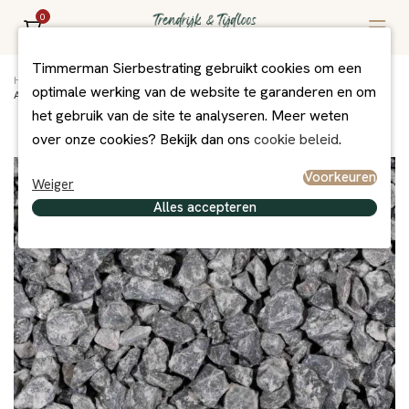
0
Timmerman Sierbestrating gebruikt cookies om een
Home
/
Assortiment
/
Grind/Split en Zand
/
Grind + Split
/
optimale werking van de website te garanderen en om
Ardenner split grijs 7-14 mm (20 kg zak)
het gebruik van de site te analyseren. Meer weten
over onze cookies? Bekijk dan ons
cookie beleid
.
Voorkeuren
Weiger
Alles accepteren